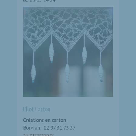
L’Îlot Carton
Créations en carton
Borvran - 02 97 31 73 37
alilotcarton.fr