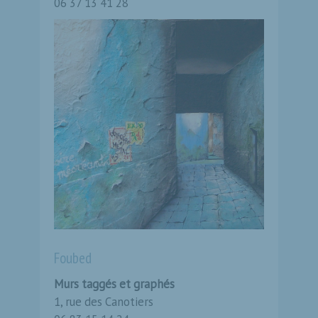
06 37 13 41 28
Foubed
Murs taggés et graphés
1, rue des Canotiers