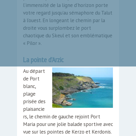
l’immensité de la ligne d’horizon porte
votre regard jusqu’au sémaphore du Talut
à l’ouest. En longeant le chemin par la
droite vous surplombez le port
chaotique du Skeul et son emblématique
« Pilor ».
La pointe d’Arzic
Au départ
de Port
blanc,
plage
prisée des
plaisancie
rs, le chemin de gauche rejoint Port
Maria pour une jolie balade sportive avec
vue sur les pointes de Kerzo et Kerdonis.