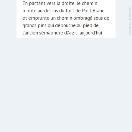
En partant vers la droite, le chemin
monte au-dessus du fort de Port Blanc
et emprunte un chemin ombragé sous de
grands pins qui débouche au pied de
l’ancien sémaphore d’Arzic, aujourd’hui
privé. En poursuivant le chemin côtier,
vous rejoignez, le Skeul, Port Côter, puis
Pouldon…
La pointe de Kerdonis et son phare
Depuis la crique Victoria en passant par
la jolie plage de Port Andro, suivez la
côte qui vous mène à l’extrémité sud-est
(
suet’
) de l’île, face à Houat et Hœdic. Par
beau temps le continent laissera
esquisser son lointain profil. Le phare de
Kerdonis, qui domine le site, est l’un des