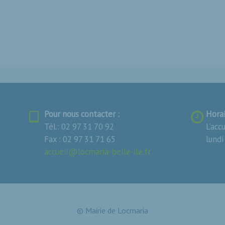
Pour nous contacter :
Horai
Tél.:
02 97 31 70 92
L’acc
Fax :
02 97 31 71 65
lundi
accueil@locmaria-belle-ile.fr
© Mairie de Locmaria