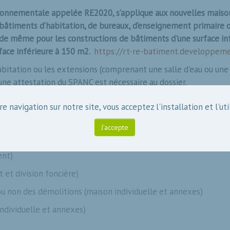
ronnementale appelée RE2020, s’applique aux nouvelles maison
bâtiments d’habitation, de bureaux, d’enseignement primaire ou
st de même pour les constructions de bâtiments d'une surface in
face inférieure à 150 m2.
https://rt-re-batiment.developpeme
habitation ou les extensions (comprenant une salle d'eau ou un
 une attestation du SPANC est nécessaire au dossier.
e navigation sur notre site, vous acceptez l'installation et l'uti
J’accepte
n)
ent)
 et division foncière)
u non des démolitions (maison individuelle et annexes)
individuelle et annexes)