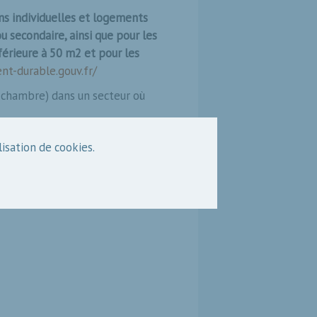
s individuelles et logements
 secondaire, ainsi que pour les
férieure à 50 m2 et pour les
nt-durable.gouv.fr/
e chambre) dans un secteur où
lisation de cookies.