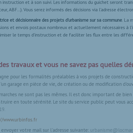
 instruction et à son suivi.
Les informations du guichet seront trans
teur, ABF...). Vous serez informés des décisions via l'adresse élect
trice et décisionnaire des projets d'urbanisme sur sa commune
. La 
ions et envois postaux nombreux et actuellement nécessaires à l'in
iser le temps d'instruction et de faciliter les flux entre les diffé
 des travaux et vous ne savez pas quelles d
ne pour les formalités préalables à vos projets de constructi
'un garage en pièce de vie, de création ou de modification d'ouve
émarches ne sont pas les mêmes. Il est donc important de bien 
truire en toute sérénité. Le site du service public peut vous a
319
.
//www.urbinfos.fr
 envoyer votre mail sur l'adresse suivante:
urbanisme@
locmari