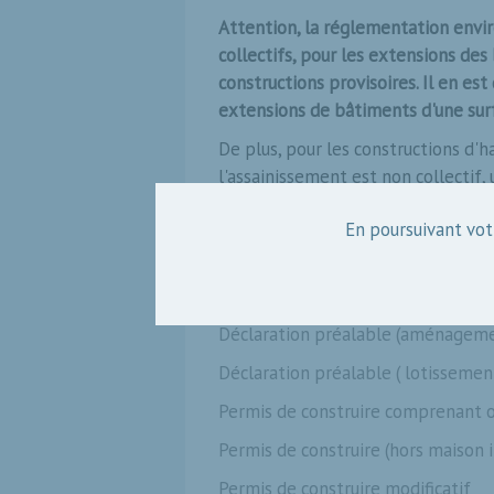
Attention, la réglementation envi
collectifs,
pour les extensions des 
constructions provisoires. Il en e
extensions de bâtiments d'une sur
De plus, pour les constructions d'
l'assainissement est non collectif,
En poursuivant votr
Les formulaires:
Déclaration préalable (constructio
Déclaration préalable (aménagem
D
éclaration préalable ( lotissement
Permis de construire comprenant o
P
ermis de construire (hors maison 
P
ermis de construire modificatif