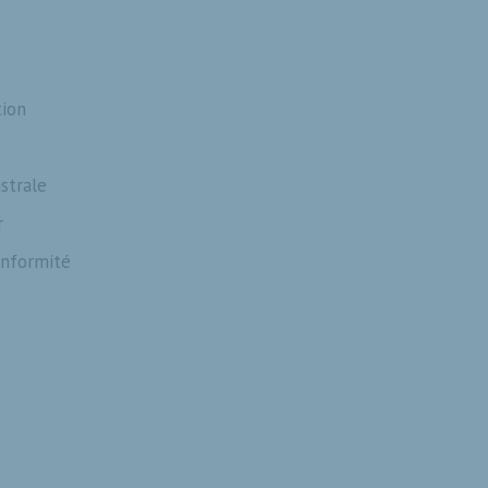
tion
strale
r
onformité