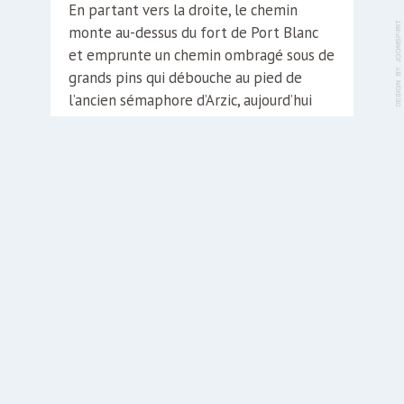
En partant vers la droite, le chemin
monte au-dessus du fort de Port Blanc
et emprunte un chemin ombragé sous de
grands pins qui débouche au pied de
l’ancien sémaphore d’Arzic, aujourd’hui
privé. En poursuivant le chemin côtier,
vous rejoignez, le Skeul, Port Côter, puis
Pouldon…
La pointe de Kerdonis et son phare
Depuis la crique Victoria en passant par
la jolie plage de Port Andro, suivez la
côte qui vous mène à l’extrémité sud-est
(
suet’
) de l’île, face à Houat et Hœdic. Par
beau temps le continent laissera
esquisser son lointain profil. Le phare de
Kerdonis, qui domine le site, est l’un des