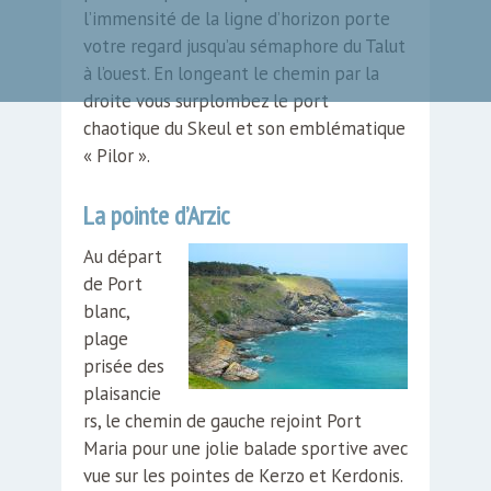
l’immensité de la ligne d’horizon porte
votre regard jusqu’au sémaphore du Talut
à l’ouest. En longeant le chemin par la
droite vous surplombez le port
chaotique du Skeul et son emblématique
« Pilor ».
La pointe d’Arzic
Au départ
de Port
blanc,
plage
prisée des
plaisancie
rs, le chemin de gauche rejoint Port
Maria pour une jolie balade sportive avec
vue sur les pointes de Kerzo et Kerdonis.